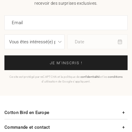
recevoir des surprises exclusives.
Email
Date
JE M'INSCRIS !
Ce site est protégé par reCAPTCHA et la politique de
confidentialité
et les
conditions
d'utilisation de Google s'appliquent.
Cotton Bird en Europe
Commande et contact