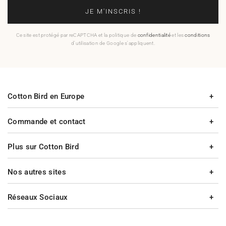
JE M'INSCRIS !
Ce site est protégé par reCAPTCHA et la politique de
confidentialité
et les
conditions
d'utilisation de Google s'appliquent.
Cotton Bird en Europe
Commande et contact
Plus sur Cotton Bird
Nos autres sites
Réseaux Sociaux