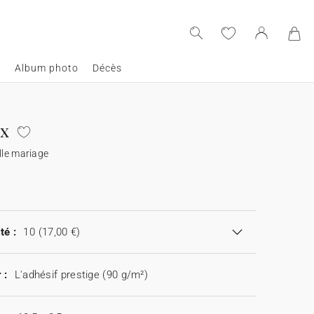
e
Album photo
Décès
x
lle mariage
té :
10
(17,00 €)
 :
L'adhésif prestige (90 g/m²)