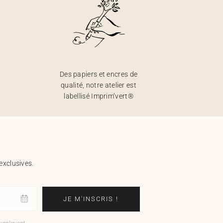
Des papiers et encres de
qualité, notre atelier est
labellisé Imprim’vert®
exclusives.
JE M'INSCRIS !
'appliquent.