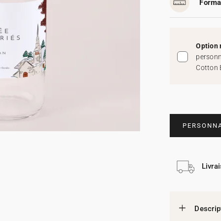
Forma
Option 
personn
Cotton 
PERSONNA
Livra
Descrip