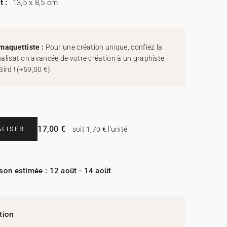
t :
13,5 x 8,5 cm
maquettiste :
Pour une création unique, confiez la
alisation avancée de votre création à un graphiste
Bird !
(
+59,00 €
)
17,00 €
LISER
soit 1,70 € l'unité
ison estimée : 12 août - 14 août
tion