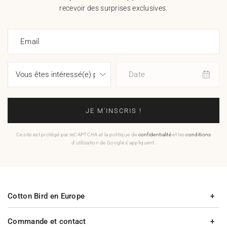
recevoir des surprises exclusives.
Email
Date
JE M'INSCRIS !
Ce site est protégé par reCAPTCHA et la politique de
confidentialité
et les
conditions
d'utilisation de Google s'appliquent.
Cotton Bird en Europe
Commande et contact