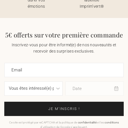
émotions
Imprim’vert®
5€ offerts sur votre première commande
Inscrivez-vous pour être informé(e) de nos nouveautés et
recevoir des surprises exclusives.
Email
Date
JE M'INSCRIS !
Ce site est protégé par reCAPTCHA et la politique de
confidentialité
et les
conditions
d'utilisation de Google s'appliquent.