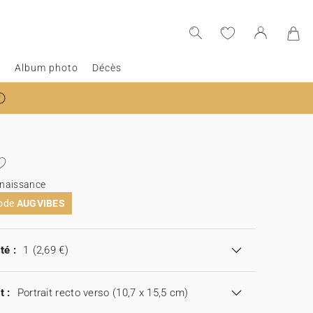
e
Album photo
Décès
naissance
code
AUGVIBES
té :
1
(2,69 €)
t :
Portrait recto verso (10,7 x 15,5 cm)