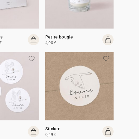
ts
Petite bougie
€
4,90 €
Sticker
0,49 €