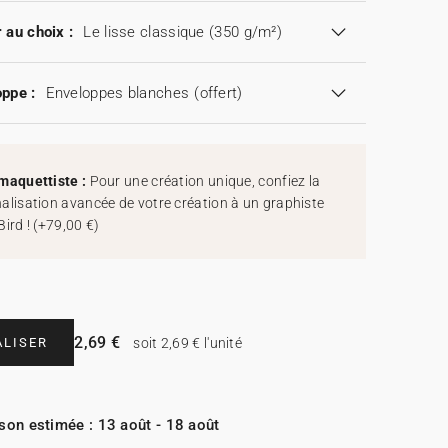
 au choix :
Le lisse classique (350 g/m²)
ppe :
Enveloppes blanches
(offert)
maquettiste :
Pour une création unique, confiez la
alisation avancée de votre création à un graphiste
Bird !
(
+79,00 €
)
2,69 €
LISER
soit 2,69 € l'unité
ison estimée : 13 août - 18 août