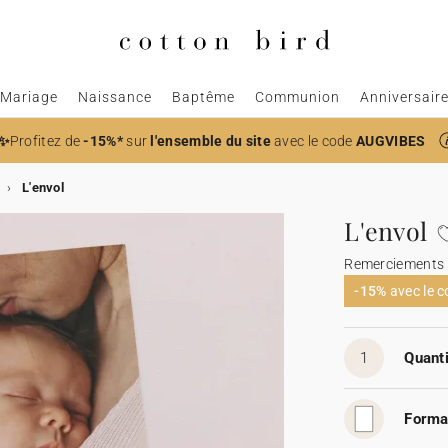
Mariage
Naissance
Baptême
Communion
Anniversair
✨
Profitez de
-15%*
sur
l'ensemble du site
avec le code
AUGVIBES
L'envol
L'envol
Remerciements 
-15%
avec le 
1
Quanti
Forma