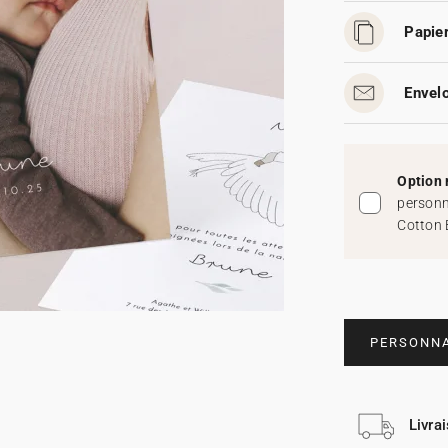
Papier
Envelo
Option 
personn
Cotton 
PERSONNA
Livra