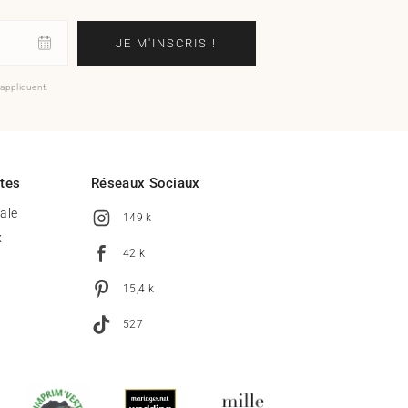
JE M'INSCRIS !
'appliquent.
ites
Réseaux Sociaux
tale
149 k
x
42 k
15,4 k
527