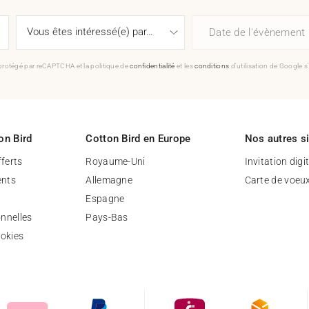
Date de l'évènement
 protégé par reCAPTCHA et la politique de
confidentialité
et les
conditions
d'utilisation de Google s
on Bird
Cotton Bird en Europe
Nos autres s
fferts
Royaume-Uni
Invitation digi
nts
Allemagne
Carte de voeu
Espagne
nnelles
Pays-Bas
ookies