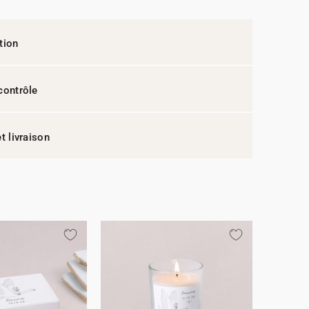
tion
contrôle
t livraison