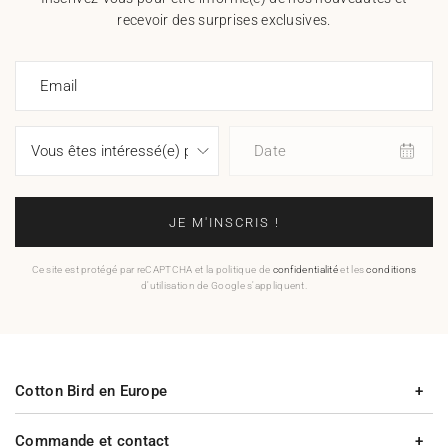
recevoir des surprises exclusives.
Email
Date
JE M'INSCRIS !
Ce site est protégé par reCAPTCHA et la politique de
confidentialité
et les
conditions
d'utilisation de Google s'appliquent.
Cotton Bird en Europe
Commande et contact