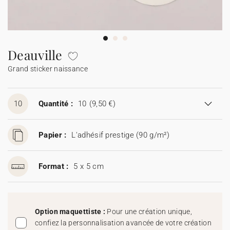
Guirlande à fanions
Étiquette feu de Bengale
Idées de textes
Collaborations
Cotton Bird x Main sauvage
Marque-page
Collaboration Cotton Bird x Bonton
Décès
Toutes les cartes de vœux
Stickers
Sticker appareil photo
Cotton Bird x Muc Muc
Idées de textes
Tous nos produits
Tous les accessoires
Deauville
Grand sticker naissance
Toutes les cartes digitales
Fêtes & Occasions
Toutes les cartes cadeau
10
Quantité :
10
(9,50 €)
Codes promo
Papier :
L'adhésif prestige (90 g/m²)
Format :
5 x 5 cm
Option maquettiste :
Pour une création unique,
confiez la personnalisation avancée de votre création