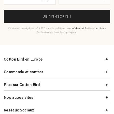
JE M'INSCRIS !
Ce site est protégé par reCAPTCHA et la politique de
confidentialité
et les
conditions
d'utilisation de Google s'appliquent.
Cotton Bird en Europe
Commande et contact
Plus sur Cotton Bird
Nos autres sites
Réseaux Sociaux