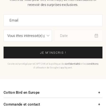
recevoir des surprises exclusives.
Email
Date
JE M'INSCRIS !
Ce site est protégé par reCAPTCHA et la politique de
confidentialité
et les
conditions
d'utilisation de Google s'appliquent.
Cotton Bird en Europe
Commande et contact