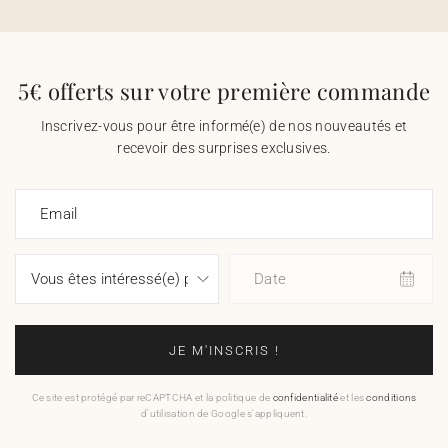
5€ offerts sur votre première commande
Inscrivez-vous pour être informé(e) de nos nouveautés et
recevoir des surprises exclusives.
Email
Date
JE M'INSCRIS !
Ce site est protégé par reCAPTCHA et la politique de
confidentialité
et les
conditions
d'utilisation de Google s'appliquent.