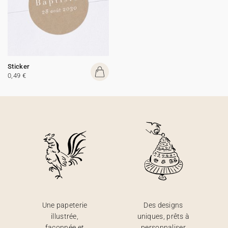
Sticker
0,49 €
Une papeterie
Des designs
illustrée,
uniques, prêts à
façonnée et
personnaliser