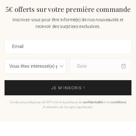
5€ offerts sur votre première commande
Inscrivez-vous pour être informé(e) de nos nouveautés et
recevoir des surprises exclusives.
Email
Date
JE M'INSCRIS !
Ce site est protégé par reCAPTCHA et la politique de
confidentialité
et les
conditions
d'utilisation de Google s'appliquent.