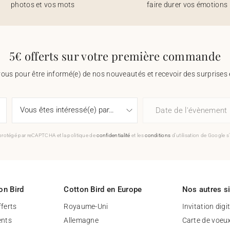
photos et vos mots
faire durer vos émotions
5€ offerts sur votre première commande
vous pour être informé(e) de nos nouveautés et recevoir des surprises 
Date de l'évènement
 protégé par reCAPTCHA et la politique de
confidentialité
et les
conditions
d'utilisation de Google s
on Bird
Cotton Bird en Europe
Nos autres s
fferts
Royaume-Uni
Invitation digi
nts
Allemagne
Carte de voeu