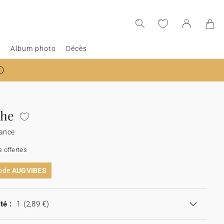
e
Album photo
Décès
phe
sance
 offertes
code
AUGVIBES
té :
1
(2,89 €)