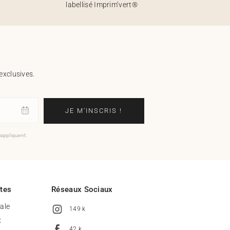
labellisé Imprim’vert®
exclusives.
JE M'INSCRIS !
'appliquent.
ites
Réseaux Sociaux
tale
149 k
x
42 k