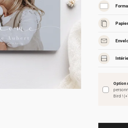
Forma
Papier
Envelo
Intéri
Option 
personn
Bird !
(
+