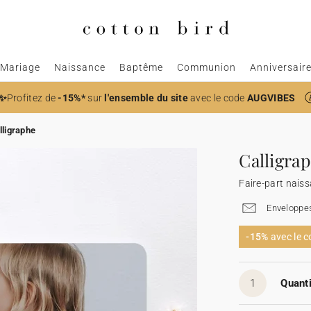
Mariage
Naissance
Baptême
Communion
Anniversair
✨
Profitez de
-15%*
sur
l'ensemble du site
avec le code
AUGVIBES
lligraphe
Calligra
Faire-part nais
Enveloppes
-15%
avec le 
1
Quanti