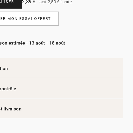
2,89 €
LISER
soit 2,89 € l'unité
R MON ESSAI OFFERT
ison estimée : 13 août - 18 août
tion
contrôle
t livraison