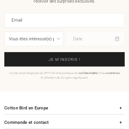
recevoir des surprises exclusives.
Email
Date
JE M'INSCRIS !
Ce site est protégé par reCAPTCHA et la politique de
confidentialité
et les
conditions
d'utilisation de Google s'appliquent.
Cotton Bird en Europe
Commande et contact