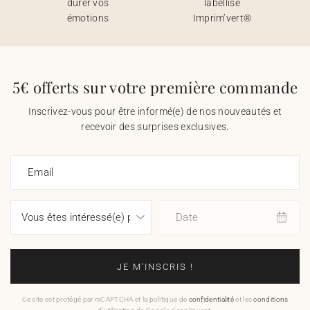
durer vos
labellisé
émotions
Imprim’vert®
5€ offerts sur votre première commande
Inscrivez-vous pour être informé(e) de nos nouveautés et
recevoir des surprises exclusives.
Email
Date
JE M'INSCRIS !
Ce site est protégé par reCAPTCHA et la politique de
confidentialité
et les
conditions