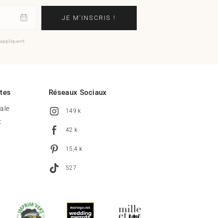
JE M'INSCRIS !
'appliquent.
ites
Réseaux Sociaux
tale
149 k
x
42 k
15,4 k
527