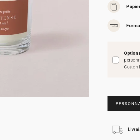
Papier
Forma
Option 
personn
Cotton 
PERSONNA
Livra