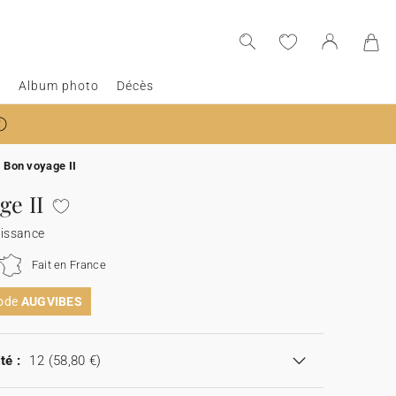
e
Album photo
Décès
Bon voyage II
ge II
aissance
Fait en France
code
AUGVIBES
té :
12
(58,80 €)