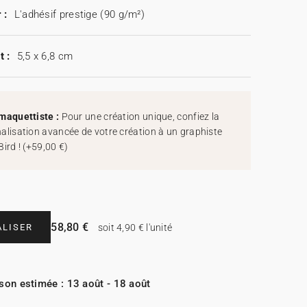
 :
L'adhésif prestige (90 g/m²)
t :
5,5 x 6,8 cm
maquettiste :
Pour une création unique, confiez la
alisation avancée de votre création à un graphiste
Bird !
(
+59,00 €
)
58,80 €
LISER
soit 4,90 € l'unité
ison estimée : 13 août - 18 août