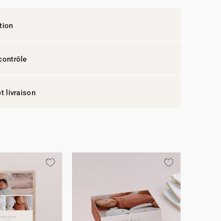
tion
contrôle
t livraison