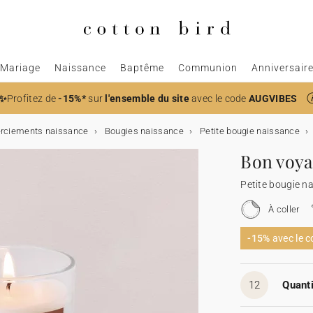
Mariage
Naissance
Baptême
Communion
Anniversair
✨
Profitez de
-15%*
sur
l'ensemble du site
avec le code
AUGVIBES
rciements naissance
Bougies naissance
Petite bougie naissance
Bon voya
Petite bougie n
À coller
-15%
avec le 
12
Quanti