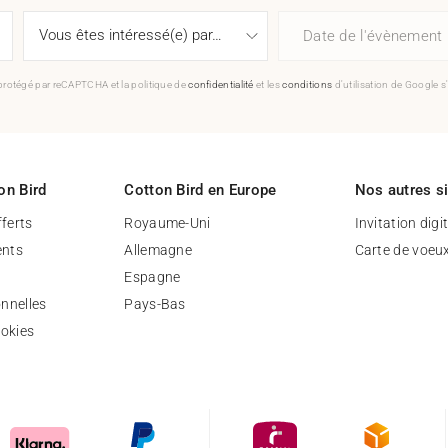
Date de l'évènement
 protégé par reCAPTCHA et la politique de
confidentialité
et les
conditions
d'utilisation de Google s
on Bird
Cotton Bird en Europe
Nos autres s
fferts
Royaume-Uni
Invitation digi
nts
Allemagne
Carte de voeu
Espagne
nnelles
Pays-Bas
ookies