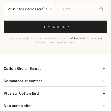
Date
JE M'INSCRIS !
Ce site est protégé par reCAPTCHA et la politique de
confidentialité
et les
conditions
d'utilisation de Google s'appliquent.
Cotton Bird en Europe
Commande et contact
Plus sur Cotton Bird
Nos autres sites