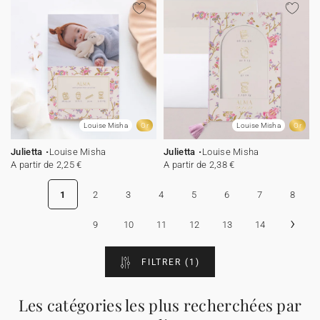
Louise Misha
Or
Louise Misha
Or
Julietta
Louise Misha
Julietta
Louise Misha
A partir de 2,25 €
A partir de 2,38 €
1
2
3
4
5
6
7
8
›
9
10
11
12
13
14
FILTRER
(1)
Les catégories les plus recherchées par