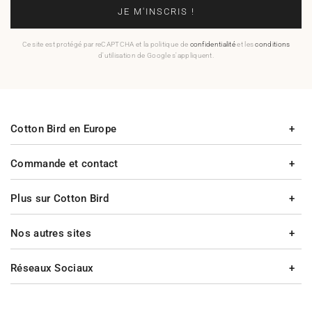
JE M'INSCRIS !
Ce site est protégé par reCAPTCHA et la politique de
confidentialité
et les
conditions
d'utilisation de Google s'appliquent.
Cotton Bird en Europe
Commande et contact
Plus sur Cotton Bird
Nos autres sites
Réseaux Sociaux