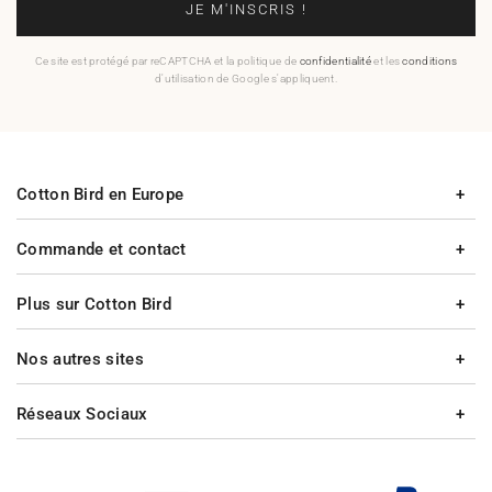
JE M'INSCRIS !
Ce site est protégé par reCAPTCHA et la politique de
confidentialité
et les
conditions
d'utilisation de Google s'appliquent.
Cotton Bird en Europe
Commande et contact
Plus sur Cotton Bird
Nos autres sites
Réseaux Sociaux