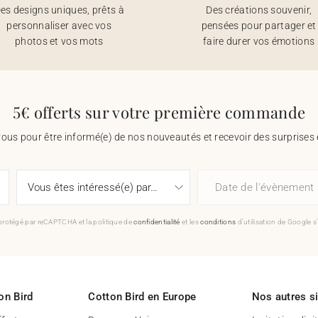
es designs uniques, prêts à
Des créations souvenir,
personnaliser avec vos
pensées pour partager et
photos et vos mots
faire durer vos émotions
5€ offerts sur votre première commande
vous pour être informé(e) de nos nouveautés et recevoir des surprises 
Date de l'évènement
 protégé par reCAPTCHA et la politique de
confidentialité
et les
conditions
d'utilisation de Google s
on Bird
Cotton Bird en Europe
Nos autres s