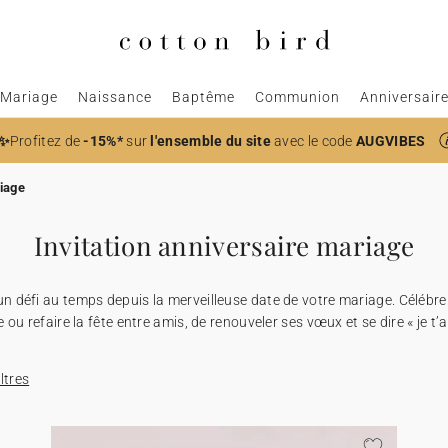
Mariage
Naissance
Baptême
Communion
Anniversair
✨
Profitez de
-15%*
sur
l'ensemble du site
avec le code
AUGVIBES
riage
Invitation anniversaire mariage
n défi au temps depuis la merveilleuse date de votre mariage. Célébre
 ou refaire la fête entre amis, de renouveler ses vœux et se dire « je t’ai
iltres