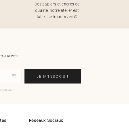
Des papiers et encres de
qualité, notre atelier est
labellisé Imprim’vert®
exclusives.
JE M'INSCRIS !
'appliquent.
ites
Réseaux Sociaux