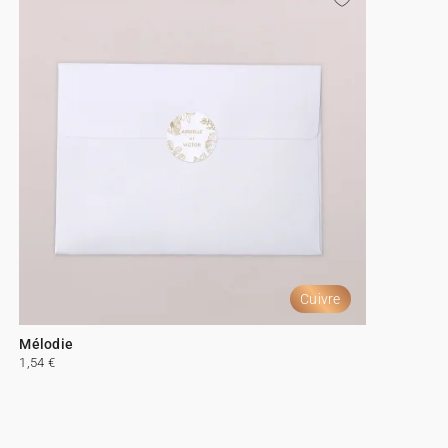
Cuivre
Mélodie
1,54 €