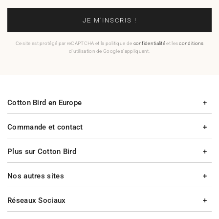
JE M'INSCRIS !
Ce site est protégé par reCAPTCHA et la politique de
confidentialité
et les
conditions
d'utilisation de Google s'appliquent.
Cotton Bird en Europe
Commande et contact
Plus sur Cotton Bird
Nos autres sites
Réseaux Sociaux