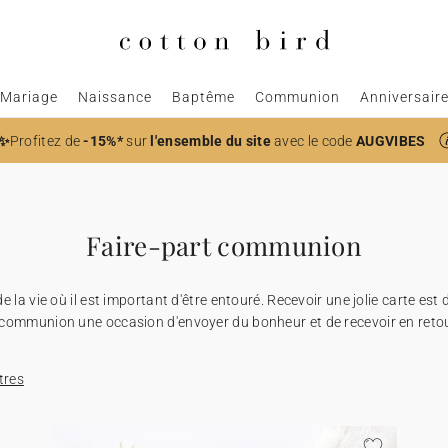
Mariage
Naissance
Baptême
Communion
Anniversair
✨
Profitez de
-15%*
sur
l'ensemble du site
avec le code
AUGVIBES
Faire-part communion
la vie où il est important d'être entouré. Recevoir une jolie carte es
 communion une occasion d'envoyer du bonheur et de recevoir en retou
ltres