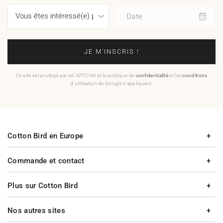
Date
JE M'INSCRIS !
Ce site est protégé par reCAPTCHA et la politique de
confidentialité
et les
conditions
d'utilisation de Google s'appliquent.
Cotton Bird en Europe
Commande et contact
Plus sur Cotton Bird
Nos autres sites