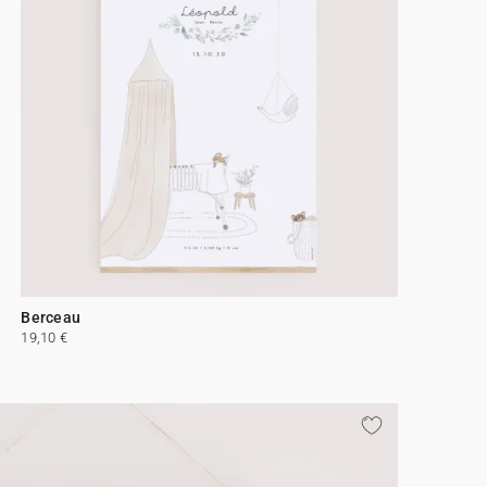
Berceau
19,10 €