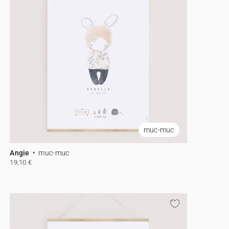
muc-muc
Angie
muc-muc
19,10 €