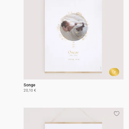
Or
Songe
20,10 €