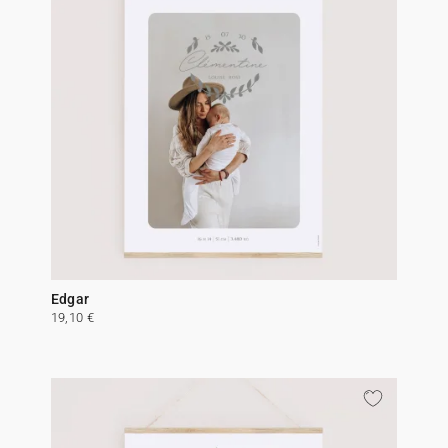
Edgar
19,10 €