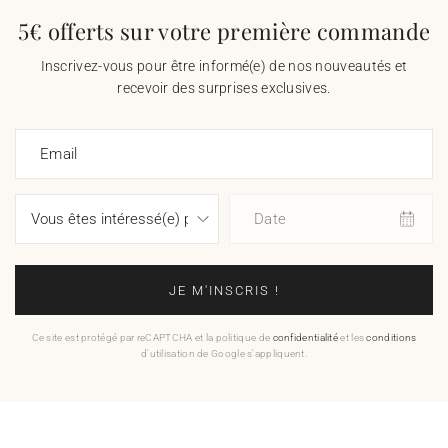
5€ offerts sur votre première commande
Inscrivez-vous pour être informé(e) de nos nouveautés et
recevoir des surprises exclusives.
Email
Date
JE M'INSCRIS !
Ce site est protégé par reCAPTCHA et la politique de
confidentialité
et les
conditions
d'utilisation de Google s'appliquent.