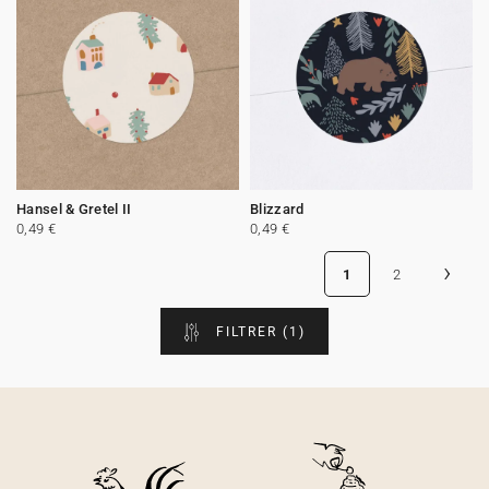
Hansel & Gretel II
Blizzard
0,49 €
0,49 €
›
1
2
FILTRER
(1)