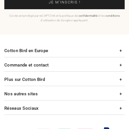
JE M'INSCRIS !
Ce site est protégé par reCAPTCHA et la politique de
confidentialité
et les
conditions
d'utilisation de Google s'appliquent.
Cotton Bird en Europe
Commande et contact
Plus sur Cotton Bird
Nos autres sites
Réseaux Sociaux