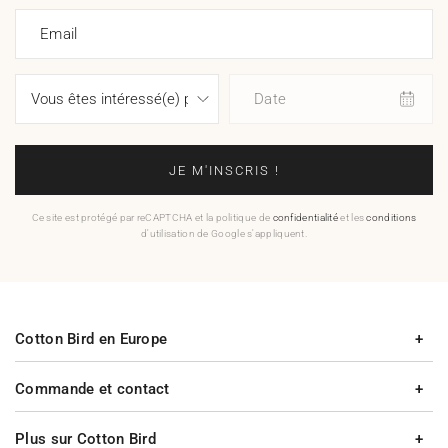
Email
Date
JE M'INSCRIS !
Ce site est protégé par reCAPTCHA et la politique de
confidentialité
et les
conditions
d'utilisation de Google s'appliquent.
Cotton Bird en Europe
Commande et contact
Plus sur Cotton Bird