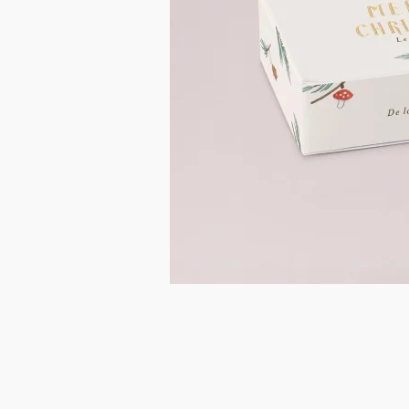
Carte réponse
Éventail programme
Numéro de table
Bouquet de fleurs séchées
Après le mariage
Cotton Bird x Solène Gisèle
Comment rédiger ses vœux de mariage ?
Accessoires de faire-part
Décoration
Cotton Bird x Johanna
Idées de textes pour la naissance d’un garçon
Boite à biscuits
Cornet à surprises
Anniversaire
Décoration d'anniversaire
Sous main
Tous les calendriers
Tablette chocolat Noël
Fête des Pères
Accessoires de faire-part
Panneau mariage
Étiquette bouteille mariage
Étiquettes cadeaux
Collaborations
Cotton Bird x Gloria Monserrat
Idées animation de mariage
Album photo de naissance
Cotton Bird x MilK Magazine
Idées de textes de félicitations de grossesse
Cube surprise
Cube surprise
Stickers anniversaire
Petits cadeaux
Album photo
Tout pour les anniversaires enfant
Bougie
Fête des Grands-mères
Guirlande à fanions
Étiquette feu de Bengale
Idées de textes
Collaborations
Cotton Bird x Main sauvage
Marque-page
Collaboration Cotton Bird x Bonton
Décès
Toutes les cartes de vœux
Stickers
Sticker appareil photo
Cotton Bird x Muc Muc
Idées de textes
Tous nos produits
Tous les accessoires
Toutes les cartes digitales
Fêtes & Occasions
Toutes les cartes cadeau
Codes promo