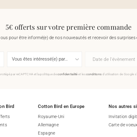
5€ offerts sur votre première commande
vous pour être informé(e) de nos nouveautés et recevoir des surprises 
Date de l'évènement
 protégé par reCAPTCHA et la politique de
confidentialité
et les
conditions
d'utilisation de Google s
on Bird
Cotton Bird en Europe
Nos autres s
fferts
Royaume-Uni
Invitation digi
nts
Allemagne
Carte de voeu
Espagne