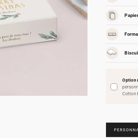
Papier
Forma
Biscui
Option 
personn
Cotton 
PERSONNA