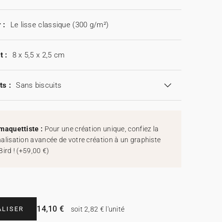
 :
Le lisse classique (300 g/m²)
t :
8 x 5,5 x 2,5 cm
ts :
Sans biscuits
maquettiste :
Pour une création unique, confiez la
alisation avancée de votre création à un graphiste
Bird !
(
+59,00 €
)
14,10 €
LISER
soit 2,82 € l'unité