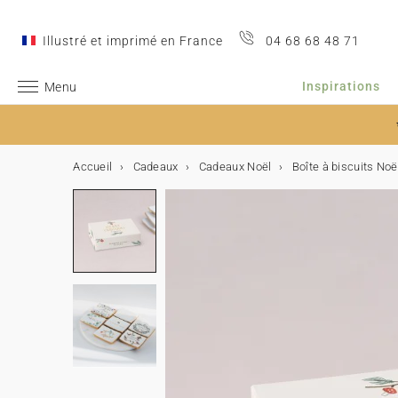
Illustré et imprimé en France
04 68 68 48 71
Inspirations
Menu
Accueil
Cadeaux
Cadeaux Noël
Boîte à biscuits Noë
Inspirations
Mariage
L'annonce
Accessoires de faire-part
Le Jour J
Décoration
Décoration de table
Cadeaux invités
Après le mariage
Collaborations
Idées de textes
Naissance
L'annonce
Accessoires de faire-part
Les remerciements
Cadeaux de remerciements
Cartes étapes
Décoration
Collaborations
Idées de textes
Baptême
L'annonce
Accessoires de faire-part
Les remerciements
Décoration et cadeaux
Communion
L'annonce
Accessoires de faire-part
Les remerciements
Décoration et cadeaux
Anniversaire
Décoration d'anniversaire
Petits cadeaux
Album photo
Type d'album photo
Album photo par thème
Album émotion
Tous nos produits
Fêtes & Occasions
Cadeaux de Noël
Carte de vœux & calendrier
Calendriers
Mariage
➞ Tout l'univers mariage
Faire-part de mariage
Stickers mariage
Décoration
Voir toute la décoration mariage
Voir toute la décoration de table
Voir tous les cadeaux invités
Les remerciements
Cotton Bird x Anna Maria Damm
Comment présenter ses félicitations ?
➞ Tout l'univers naissance
Faire-part de naissance
Stickers naissance
Carte de remerciements
Bougies
Cartes baby bump
Voir toute la décoration
Cotton Bird x Moulin Roty
Comment présenter ses félicitations ?
➞ Tout l'univers baptême
Faire-part de baptême
Stickers baptême
Carte de remerciements
Livre d'or baptême
➞ Tout l'univers communion
Faire-part de communion
Stickers communion
Carte de remerciements
Voir tous les cadeaux invités communion
➞ Tout l'univers anniversaire enfant
Voir toute la décoration anniversaire
Cornet à surprises
➞ Tout l'univers photo
Tous les albums photo
Album photo voyage
Le petit quotidien
Tous les faire-part et cartes
Cadeaux de Noël
Voir tous les cadeaux
Cartes de vœux
Calendrier de l'Avent
Inspirations
Faire-part de mariage 100% personnalisable
Etiquette adresse enveloppe
Livre d'or mariage
Décoration de table
Menu
Boîte à biscuits
Album photo de mariage
Cotton Bird x Helena Soubeyrand
Idées de textes de félicitations mariage
Naissance
L'annonce
Faire-part de naissance fille
Rubans
Carte de remerciements fille
Boite à biscuits
Cartes première année
Affiche illustrée
Cotton Bird x Louise Misha
Idées de textes pour une naissance fille
L'annonce
Faire-part de baptême fille
Rubans
Carte de remerciements filles
Livret de messe
L'annonce
Faire-part de communion fille
Rubans
Carte de remerciements fille
Livre d'or communion
Carte d'invitation anniversaire
Guirlande à fanions
Cube surprise
Type d'album photo
Album photo souple
Album photo mariage
Le grand luxe
Toute la décoration
Album photo
Carte de vœux & calendrier
Calendriers
Calendrier à spirale
L'annonce
Save the date
Livret de messe
Marque-place
Cadeaux invités
Petit cube surprise
Cotton Bird x Herbarium
Exemples de citation pour un mariage
Faire-part de naissance garçon
Fleurs séchées
Les remerciements
Carte de remerciements garçon
Cube surprise
Cartes premières fois
Toise
Cotton Bird x Gamin Gamine
Idées de testes félicitations grossesse
Baptême
Faire-part de baptême garçon
Fleurs séchées
Les remerciements
Carte de remerciements garçon
Menu
Faire-part de communion garçon
Les remerciements
Carte de remerciements garçon
Menu
Carte d'invitation anniversaire fille
Cake topper
Boite à biscuits
Album photo rigide
Album photo par thème
Album photo naissance
Le petit luxe
Tous les cadeaux
Carnet personnalisé
Calendrier accordéon
Cadeau maîtresse/maître/nounou
Invitation au dîner
Le Jour J
Cornet à confettis
Plan de table
Bougies
Idées d'animation de mariage
Cotton Bird x leaubleue
Idées de textes de remerciements
Faire-part de naissance 100% personnalisable
Cachet de cire
Cadeaux de remerciements
Étiquettes cadeaux
Cartes étapes
Affiche de naissance
Cotton Bird x Helena Soubeyrand
Idées de textes d'annonce de grossesse
Accessoires de faire-part
Décoration et cadeaux
Bougie
Communion
Accessoires de faire-part
Décoration et cadeaux
Bougie
Carte d'invitation anniversaire garçon
Gobelet en papier
Étiquettes cadeaux
Album photo tissu
Album photo anniversaire
Album émotion
Tous les produits photo
Cadre photo personnalisé
Fête des Mères