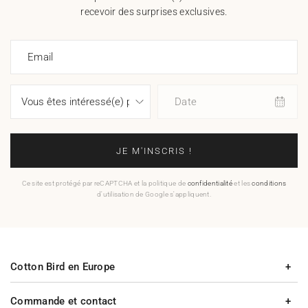
recevoir des surprises exclusives.
Email
Date
JE M'INSCRIS !
Ce site est protégé par reCAPTCHA et la politique de
confidentialité
et les
conditions
d'utilisation de Google s'appliquent.
Cotton Bird en Europe
Commande et contact