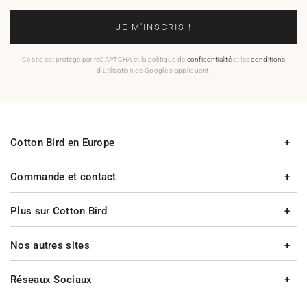
JE M'INSCRIS !
Ce site est protégé par reCAPTCHA et la politique de
confidentialité
et les
conditions
d'utilisation de Google s'appliquent.
Cotton Bird en Europe
Commande et contact
Plus sur Cotton Bird
Nos autres sites
Réseaux Sociaux