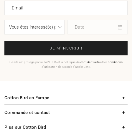
Email
Date
JE M'INSCRIS !
Ce site est protégé par reCAPTCHA et la politique de
confidentialité
et les
conditions
d'utilisation de Google s'appliquent.
Cotton Bird en Europe
Commande et contact
Plus sur Cotton Bird