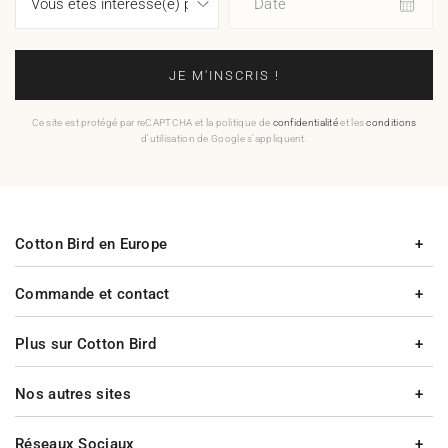
Date
JE M'INSCRIS !
Ce site est protégé par reCAPTCHA et la politique de
confidentialité
et les
conditions
d'utilisation de Google s'appliquent.
Cotton Bird en Europe
Commande et contact
Plus sur Cotton Bird
Nos autres sites
Réseaux Sociaux