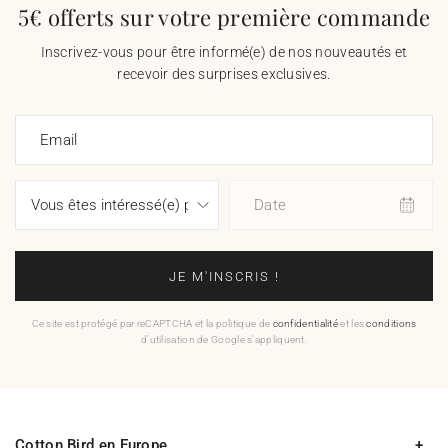
5€ offerts sur votre première commande
Inscrivez-vous pour être informé(e) de nos nouveautés et
recevoir des surprises exclusives.
Email
Date
JE M'INSCRIS !
Ce site est protégé par reCAPTCHA et la politique de
confidentialité
et les
conditions
d'utilisation de Google s'appliquent.
Cotton Bird en Europe