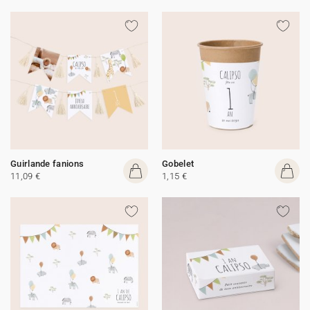
Guirlande fanions
Gobelet
11,09 €
1,15 €