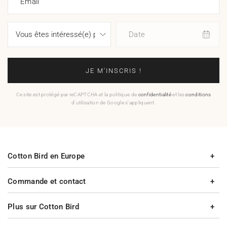
Email
Date
JE M'INSCRIS !
Ce site est protégé par reCAPTCHA et la politique de
confidentialité
et les
conditions
d'utilisation de Google s'appliquent.
Cotton Bird en Europe
Commande et contact
Plus sur Cotton Bird