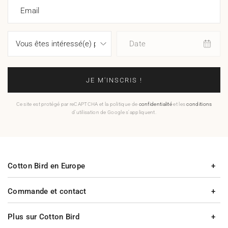
Email
Date
JE M'INSCRIS !
Ce site est protégé par reCAPTCHA et la politique de
confidentialité
et les
conditions
d'utilisation de Google s'appliquent.
Cotton Bird en Europe
Commande et contact
Plus sur Cotton Bird