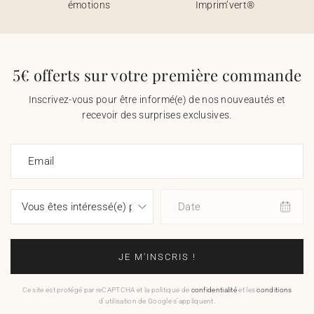
émotions
Imprim’vert®
5€ offerts sur votre première commande
Inscrivez-vous pour être informé(e) de nos nouveautés et
recevoir des surprises exclusives.
Email
Date
JE M'INSCRIS !
Ce site est protégé par reCAPTCHA et la politique de
confidentialité
et les
conditions
d'utilisation de Google s'appliquent.