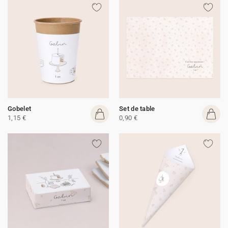
Gobelet
Set de table
1,15 €
0,90 €