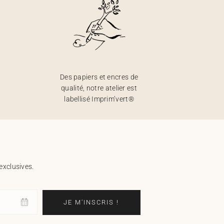
Des papiers et encres de
qualité, notre atelier est
labellisé Imprim’vert®
exclusives.
JE M'INSCRIS !