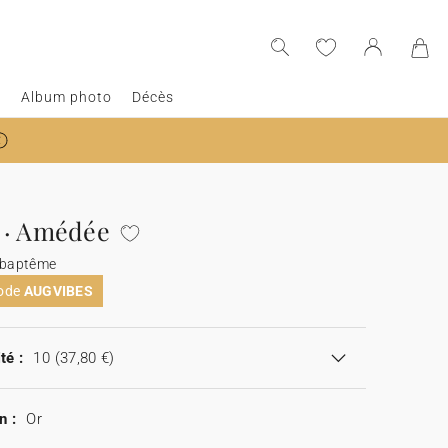
e
Album photo
Décès
 · Amédée
e baptême
code
AUGVIBES
té :
10
(37,80 €)
n :
Or