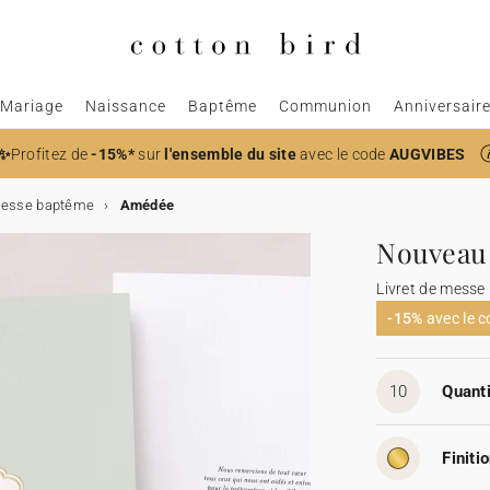
Mariage
Naissance
Baptême
Communion
Anniversair
✨
Profitez de
-15%*
sur
l'ensemble du site
avec le code
AUGVIBES
 messe baptême
Amédée
Nouveau
Livret de mess
-15%
avec le 
10
Quanti
Finitio