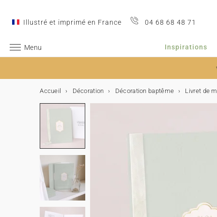
Illustré et imprimé en France
04 68 68 48 71
Inspirations
Menu
Accueil
Décoration
Décoration baptême
Livret de
Inspirations
Mariage
L'annonce
Accessoires de faire-part
Le Jour J
Décoration
Décoration de table
Cadeaux invités
Après le mariage
Collaborations
Idées de textes
Naissance
L'annonce
Accessoires de faire-part
Les remerciements
Cadeaux de remerciements
Cartes étapes
Décoration
Collaborations
Idées de textes
Baptême
L'annonce
Accessoires de faire-part
Les remerciements
Décoration et cadeaux
Communion
L'annonce
Accessoires de faire-part
Les remerciements
Décoration et cadeaux
Anniversaire
Décoration d'anniversaire
Petits cadeaux
Album photo
Type d'album photo
Album photo par thème
Album émotion
Tous nos produits
Fêtes & Occasions
Cadeaux de Noël
Carte de vœux & calendrier
Calendriers
Mariage
➞ Tout l'univers mariage
Faire-part de mariage
Stickers mariage
Décoration
Voir toute la décoration mariage
Voir toute la décoration de table
Voir tous les cadeaux invités
Les remerciements
Cotton Bird x Anna Maria Damm
Comment présenter ses félicitations ?
➞ Tout l'univers naissance
Faire-part de naissance
Stickers naissance
Carte de remerciements
Bougies
Cartes baby bump
Voir toute la décoration
Cotton Bird x Moulin Roty
Comment présenter ses félicitations ?
➞ Tout l'univers baptême
Faire-part de baptême
Stickers baptême
Carte de remerciements
Livre d'or baptême
➞ Tout l'univers communion
Faire-part de communion
Stickers communion
Carte de remerciements
Voir tous les cadeaux invités communion
➞ Tout l'univers anniversaire enfant
Voir toute la décoration anniversaire
Cornet à surprises
➞ Tout l'univers photo
Tous les albums photo
Album photo voyage
Le petit quotidien
Tous les faire-part et cartes
Cadeaux de Noël
Voir tous les cadeaux
Cartes de vœux
Calendrier de l'Avent
Inspirations
Faire-part de mariage 100% personnalisable
Etiquette adresse enveloppe
Livre d'or mariage
Décoration de table
Menu
Boîte à biscuits
Album photo de mariage
Cotton Bird x Helena Soubeyrand
Idées de textes de félicitations mariage
Naissance
L'annonce
Faire-part de naissance fille
Rubans
Carte de remerciements fille
Boite à biscuits
Cartes première année
Affiche illustrée
Cotton Bird x Louise Misha
Idées de textes pour une naissance fille
L'annonce
Faire-part de baptême fille
Rubans
Carte de remerciements filles
Livret de messe
L'annonce
Faire-part de communion fille
Rubans
Carte de remerciements fille
Livre d'or communion
Carte d'invitation anniversaire
Guirlande à fanions
Cube surprise
Type d'album photo
Album photo souple
Album photo mariage
Le grand luxe
Toute la décoration
Album photo
Carte de vœux & calendrier
Calendriers
Calendrier à spirale
L'annonce
Save the date
Livret de messe
Marque-place
Cadeaux invités
Petit cube surprise
Cotton Bird x Herbarium
Exemples de citation pour un mariage
Faire-part de naissance garçon
Fleurs séchées
Les remerciements
Carte de remerciements garçon
Cube surprise
Cartes premières fois
Toise
Cotton Bird x Gamin Gamine
Idées de testes félicitations grossesse
Baptême
Faire-part de baptême garçon
Fleurs séchées
Les remerciements
Carte de remerciements garçon
Menu
Faire-part de communion garçon
Les remerciements
Carte de remerciements garçon
Menu
Carte d'invitation anniversaire fille
Cake topper
Boite à biscuits
Album photo rigide
Album photo par thème
Album photo naissance
Le petit luxe
Tous les cadeaux
Carnet personnalisé
Calendrier accordéon
Cadeau maîtresse/maître/nounou
Invitation au dîner
Le Jour J
Cornet à confettis
Plan de table
Bougies
Idées d'animation de mariage
Cotton Bird x leaubleue
Idées de textes de remerciements
Faire-part de naissance 100% personnalisable
Cachet de cire
Cadeaux de remerciements
Étiquettes cadeaux
Cartes étapes
Affiche de naissance
Cotton Bird x Helena Soubeyrand
Idées de textes d'annonce de grossesse
Accessoires de faire-part
Décoration et cadeaux
Bougie
Communion
Accessoires de faire-part
Décoration et cadeaux
Bougie
Carte d'invitation anniversaire garçon
Gobelet en papier
Étiquettes cadeaux
Album photo tissu
Album photo anniversaire
Album émotion
Tous les produits photo
Cadre photo personnalisé
Fête des Mères