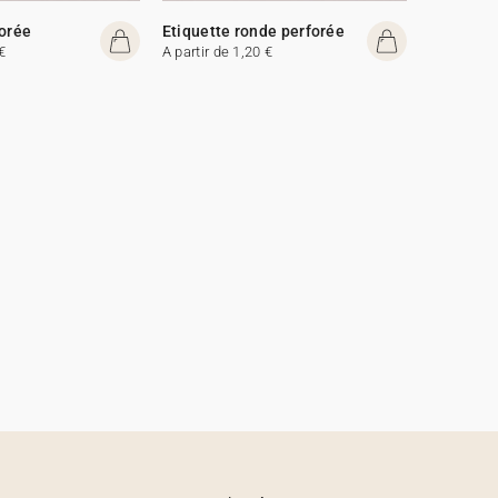
forée
Etiquette ronde perforée
€
A partir de 1,20 €