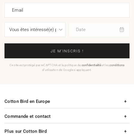
Email
Date
JE M'INSCRIS !
Ce site est protégé par reCAPTCHA et la politique de
confidentialité
et les
conditions
d'utilisation de Google s'appliquent.
Cotton Bird en Europe
Commande et contact
Plus sur Cotton Bird