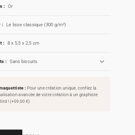
n :
Or
 :
Le lisse classique (300 g/m²)
t :
8 x 5,5 x 2,5 cm
ts :
Sans biscuits
maquettiste :
Pour une création unique, confiez la
alisation avancée de votre création à un graphiste
Bird !
(
+59,00 €
)