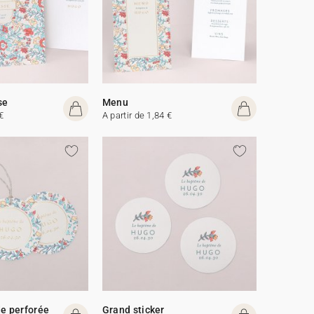
se
Menu
€
A partir de 1,84 €
de perforée
Grand sticker