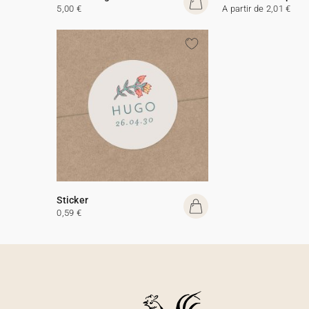
5,00 €
A partir de 2,01 €
Sticker
0,59 €