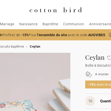
Mariage
Naissance
Baptême
Communion
Anniversair
✨
Profitez de
-15%*
sur
l'ensemble du site
avec le code
AUGVIBES
biscuits baptême
Ceylan
Ceylan
Boîte à biscuit
A monter
-15%
avec le 
10
Quanti