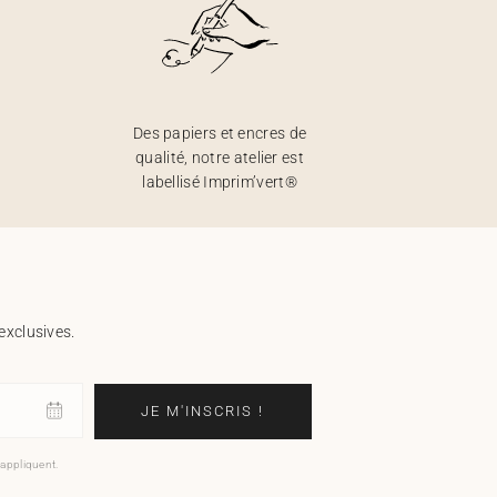
Des papiers et encres de
qualité, notre atelier est
labellisé Imprim’vert®
exclusives.
JE M'INSCRIS !
'appliquent.