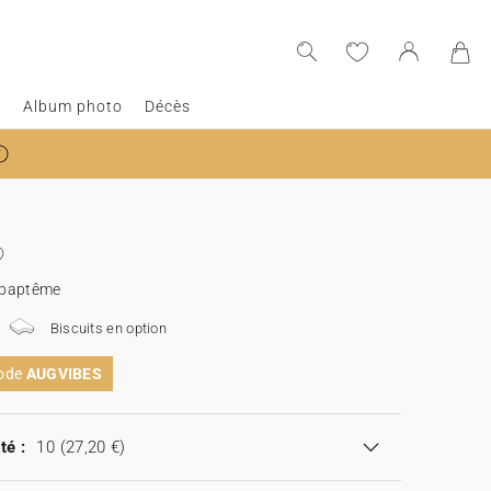
e
Album photo
Décès
s baptême
Biscuits en option
code
AUGVIBES
té :
10
(27,20 €)