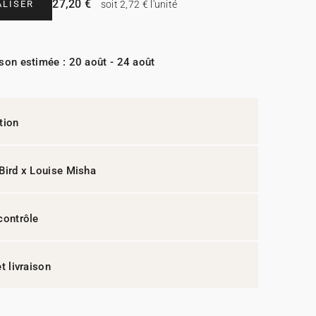
27,20 €
LISER
soit 2,72 € l'unité
ison estimée : 20 août - 24 août
tion
Bird x Louise Misha
contrôle
t livraison