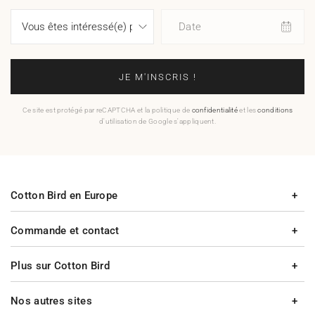
Date
JE M'INSCRIS !
Ce site est protégé par reCAPTCHA et la politique de
confidentialité
et les
conditions
d'utilisation de Google s'appliquent.
Cotton Bird en Europe
Commande et contact
Plus sur Cotton Bird
Nos autres sites