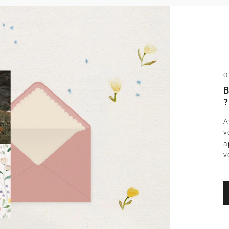
O
B
?
A
v
a
v