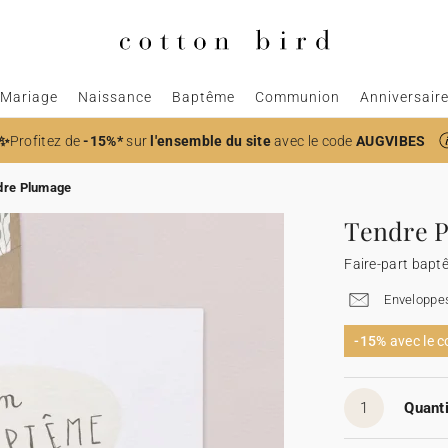
Mariage
Naissance
Baptême
Communion
Anniversair
✨
Profitez de
-15%*
sur
l'ensemble du site
avec le code
AUGVIBES
dre Plumage
Tendre 
Faire-part bapt
Enveloppes
-15%
avec le 
1
Quanti