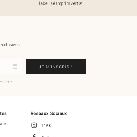
labellisé Imprim’vert®
exclusives.
JE M'INSCRIS !
'appliquent.
ites
Réseaux Sociaux
tale
149 k
x