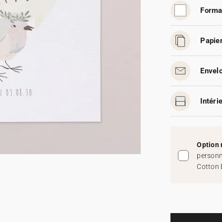
Forma
Papier
Envelo
Intéri
Option 
personn
Cotton 