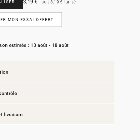
3,19 €
LISER
soit 3,19 € l'unité
R MON ESSAI OFFERT
ison estimée : 13 août - 18 août
tion
contrôle
t livraison