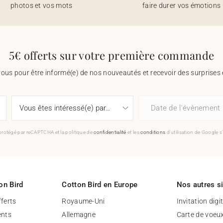
photos et vos mots
faire durer vos émotions
5€ offerts sur votre première commande
vous pour être informé(e) de nos nouveautés et recevoir des surprises 
Date de l'évènement
 protégé par reCAPTCHA et la politique de
confidentialité
et les
conditions
d'utilisation de Google s
on Bird
Cotton Bird en Europe
Nos autres s
fferts
Royaume-Uni
Invitation digi
nts
Allemagne
Carte de voeu