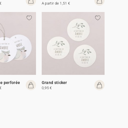
€
A partir de 1,51 €
de perforée
Grand sticker
€
0,95 €