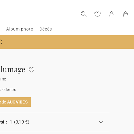
e
Album photo
Décès
Plumage
ême
 offertes
code
AUGVIBES
té :
1
(3,19 €)