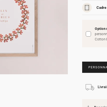
Cadre 
Option 
personn
Cotton 
PERSONNA
Livra