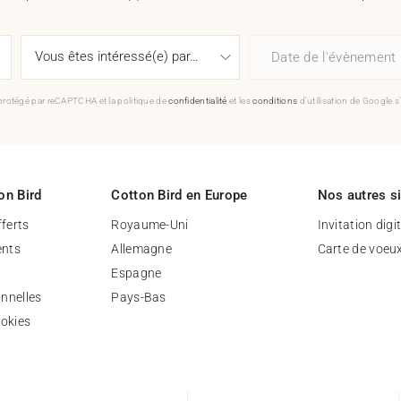
Date de l'évènement
 protégé par reCAPTCHA et la politique de
confidentialité
et les
conditions
d'utilisation de Google s
on Bird
Cotton Bird en Europe
Nos autres s
fferts
Royaume-Uni
Invitation digi
nts
Allemagne
Carte de voeu
Espagne
nnelles
Pays-Bas
ookies