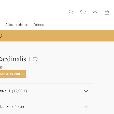
e
Album photo
Décès
ardinalis I
ge
code
AUGVIBES
té :
1
(12,90 €)
t :
30 x 40 cm