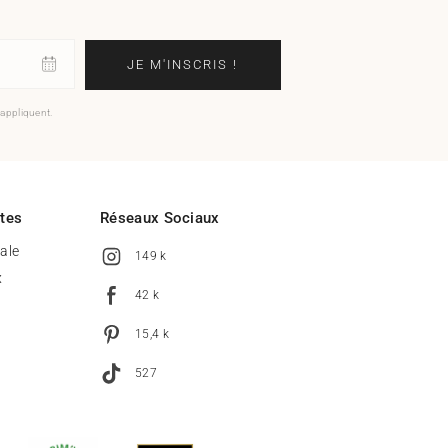
JE M'INSCRIS !
'appliquent.
ites
Réseaux Sociaux
tale
149 k
x
42 k
15,4 k
527