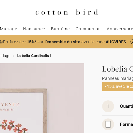
Mariage
Naissance
Baptême
Communion
Anniversair
✨
Profitez de
-15%*
sur
l'ensemble du site
avec le code
AUGVIBES
ariage
Lobelia Cardinalis I
Lobelia C
Panneau maria
-15%
avec le 
1
Quanti
Forma