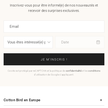
Inscrivez-vous pour être informé(e) de nos nouveautés et
recevoir des surprises exclusives.
Email
Date
JE M'INSCRIS !
Ce site est protégé par reCAPTCHA et la politique de
confidentialité
et les
conditions
d'utilisation de Google s'appliquent.
Cotton Bird en Europe