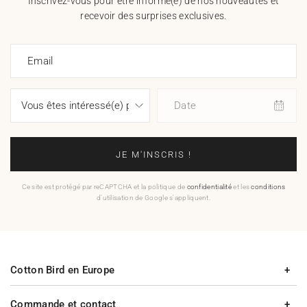
Inscrivez-vous pour être informé(e) de nos nouveautés et
recevoir des surprises exclusives.
Email
Date
JE M'INSCRIS !
Ce site est protégé par reCAPTCHA et la politique de
confidentialité
et les
conditions
d'utilisation de Google s'appliquent.
Cotton Bird en Europe
Commande et contact