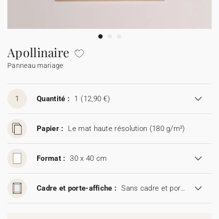
Guirlande à fanions
Étiquette feu de Bengale
Idées de textes
Collaborations
Cotton Bird x Main sauvage
Marque-page
Collaboration Cotton Bird x Bonton
Décès
Toutes les cartes de vœux
Stickers
Sticker appareil photo
Cotton Bird x Muc Muc
Idées de textes
Tous nos produits
Tous les accessoires
Apollinaire
Panneau mariage
Toutes les cartes digitales
Fêtes & Occasions
Toutes les cartes cadeau
1
Quantité :
1
(12,90 €)
Codes promo
Papier :
Le mat haute résolution (180 g/m²)
Format :
30 x 40 cm
Cadre et porte-affiche :
Sans cadre et porte-affiche