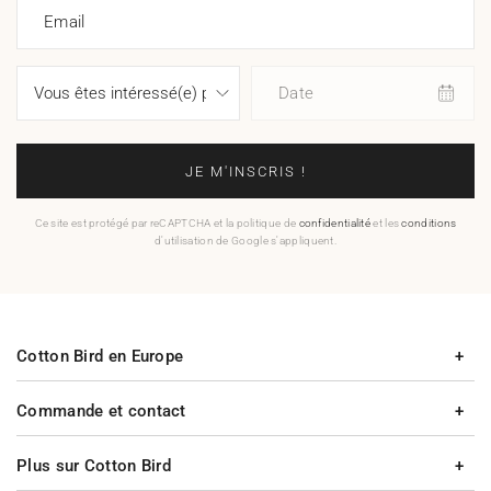
Email
Date
JE M'INSCRIS !
Ce site est protégé par reCAPTCHA et la politique de
confidentialité
et les
conditions
d'utilisation de Google s'appliquent.
Cotton Bird en Europe
Commande et contact
Plus sur Cotton Bird