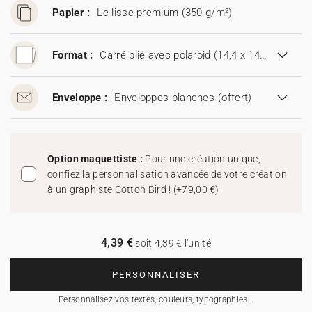
Papier :
Le lisse premium (350 g/m²)
Format :
Carré plié avec polaroid (14,4 x 14,4 cm)
Enveloppe :
Enveloppes blanches
(offert)
Option maquettiste :
Pour une création unique,
confiez la personnalisation avancée de votre création
à un graphiste Cotton Bird !
(
+79,00 €
)
4,39 €
soit 4,39 € l'unité
PERSONNALISER
Personnalisez vos textes, couleurs, typographies…