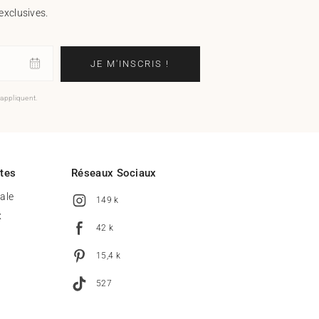
exclusives.
JE M'INSCRIS !
'appliquent.
ites
Réseaux Sociaux
tale
149 k
x
42 k
15,4 k
527