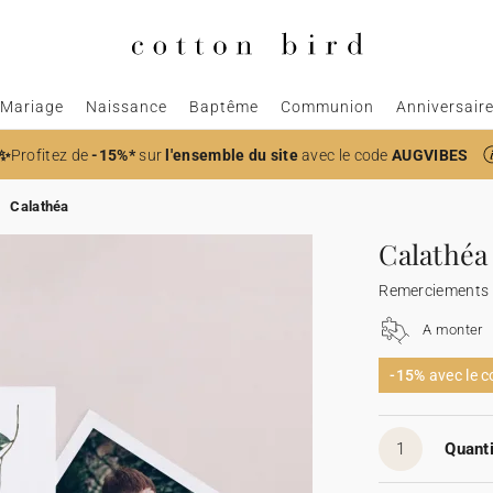
Mariage
Naissance
Baptême
Communion
Anniversair
✨
Profitez de
-15%*
sur
l'ensemble du site
avec le code
AUGVIBES
Calathéa
Calathéa
Remerciements
A monter
-15%
avec le 
1
Quanti