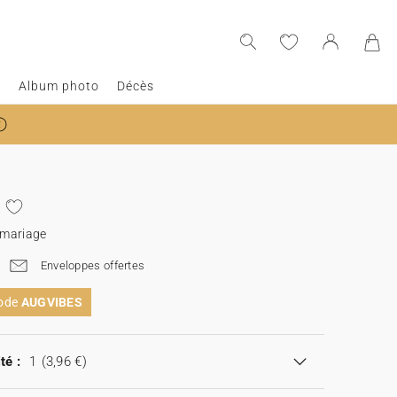
e
Album photo
Décès
 mariage
Enveloppes offertes
code
AUGVIBES
té :
1
(3,96 €)