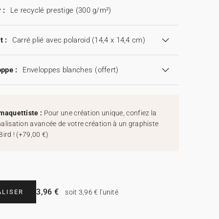
 :
Le recyclé prestige (300 g/m²)
t :
Carré plié avec polaroid (14,4 x 14,4 cm)
ppe :
Enveloppes blanches
(offert)
maquettiste :
Pour une création unique, confiez la
alisation avancée de votre création à un graphiste
Bird !
(
+79,00 €
)
3,96 €
LISER
soit 3,96 € l'unité