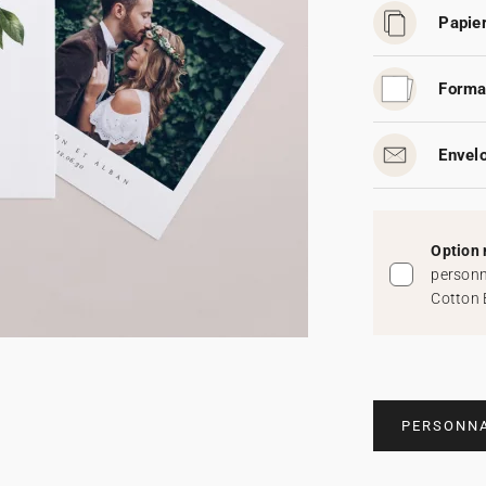
Papier
Forma
Envelo
Option 
personn
Cotton 
PERSONNA