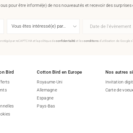
vous pour être informé(e) de nos nouveautés et recevoir des surprises 
Date de l'évènement
 protégé par reCAPTCHA et la politique de
confidentialité
et les
conditions
d'utilisation de Google s
on Bird
Cotton Bird en Europe
Nos autres s
fferts
Royaume-Uni
Invitation digi
nts
Allemagne
Carte de voeu
Espagne
nnelles
Pays-Bas
ookies