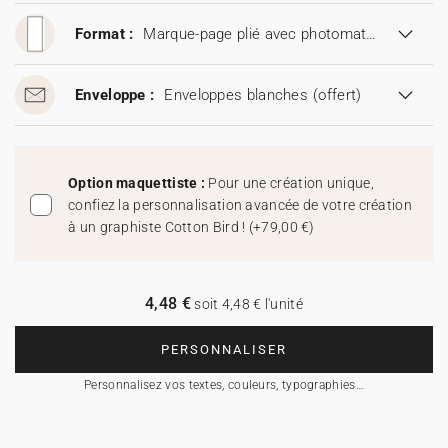
Format :
Marque-page plié avec photomaton (9,5 x 21 cm)
Enveloppe :
Enveloppes blanches
(offert)
Option maquettiste :
Pour une création unique,
confiez la personnalisation avancée de votre création
à un graphiste Cotton Bird !
(
+79,00 €
)
4,48 €
soit 4,48 € l'unité
PERSONNALISER
Personnalisez vos textes, couleurs, typographies…