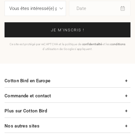
Date
JE M'INSCRIS !
Ce site est protégé par reCAPTCHA et la politique de
confidentialité
et les
conditions
d'utilisation de Google s'appliquent.
Cotton Bird en Europe
Commande et contact
Plus sur Cotton Bird
Nos autres sites