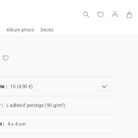
e
Album photo
Décès
té :
10
(4,90 €)
 :
L'adhésif prestige (90 g/m²)
t :
4 x 4 cm