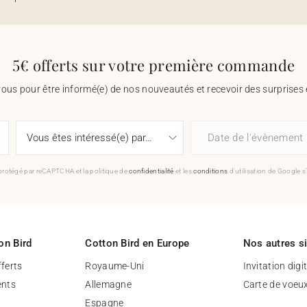
5€ offerts sur votre première commande
vous pour être informé(e) de nos nouveautés et recevoir des surprises 
Date de l'évènement
 protégé par reCAPTCHA et la politique de
confidentialité
et les
conditions
d'utilisation de Google s
on Bird
Cotton Bird en Europe
Nos autres s
fferts
Royaume-Uni
Invitation digi
nts
Allemagne
Carte de voeu
Espagne