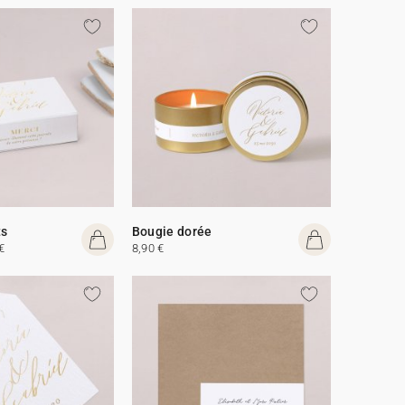
ts
Bougie dorée
€
8,90 €