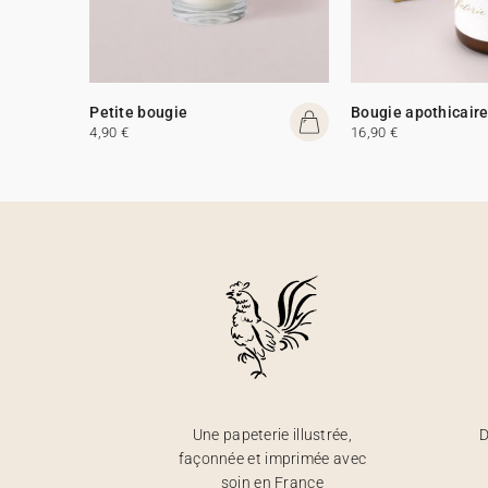
Petite bougie
Bougie apothicair
4,90 €
16,90 €
Une papeterie illustrée,
D
façonnée et imprimée avec
soin en France