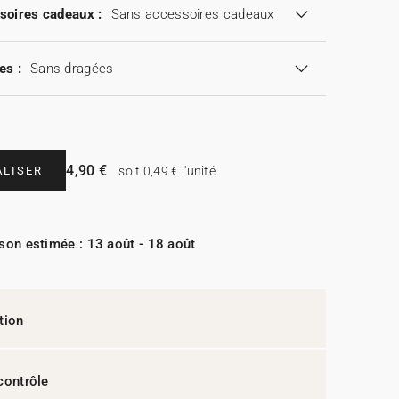
soires cadeaux :
Sans accessoires cadeaux
es :
Sans dragées
4,90 €
LISER
soit 0,49 € l'unité
ison estimée : 13 août - 18 août
tion
contrôle