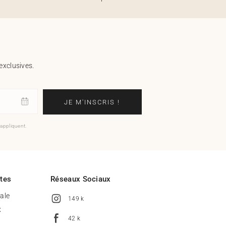
exclusives.
JE M'INSCRIS !
'appliquent.
ites
Réseaux Sociaux
tale
149 k
x
42 k