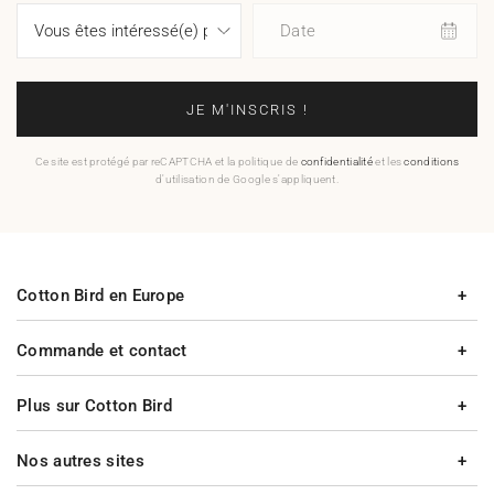
Date
JE M'INSCRIS !
Ce site est protégé par reCAPTCHA et la politique de
confidentialité
et les
conditions
d'utilisation de Google s'appliquent.
Cotton Bird en Europe
Commande et contact
Plus sur Cotton Bird
Nos autres sites